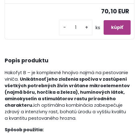
70,10 EUR
-
+
ks
Popis produktu
Hakofyt B – je komplexné hnojivo najmä na pestovanie
viniča.
Unikátnosť jeho zloženia spočíva v zastúpení
všetkých potrebných živín vrátane mikroelementov
(najmä bóru, horčíka a železa), humínových látok,
aminokyselín a stimulátorov rastu prírodného
charakteru.
Ich optimálna kombinácia zabezpečuje
zdravý a intenzívny rast, bohatú úrodu a vyššiu kvalitu
a kvantitu pestovaného hrozna.
Spôsob použitia: