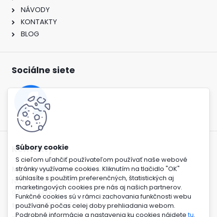
NÁVODY
KONTAKTY
BLOG
Sociálne siete
Kontakty
S cieľom uľahčiť používateľom používať naše webové
Mgr. Michal Magic
stránky využívame cookies. Kliknutím na tlačidlo "OK"
súhlasíte s použitím preferenčných, štatistických aj
Na Priehon 883/87B
marketingových cookies pre nás aj našich partnerov.
949 05 NITRA
Funkčné cookies sú v rámci zachovania funkčnosti webu
tel
: +421917277858
používané počas celej doby prehliadania webom.
Podrobné informácie a nastavenia ku cookies nájdete
tu
.