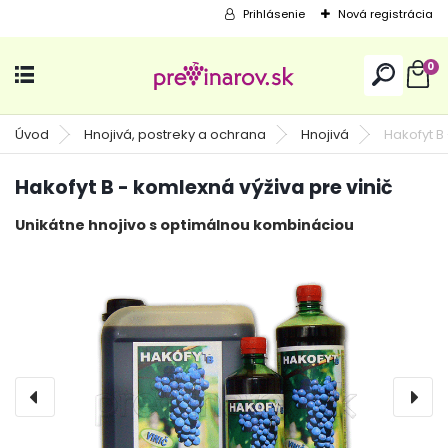
Prihlásenie
Nová registrácia
0
Úvod
Hnojivá, postreky a ochrana
Hnojivá
Hakofyt B
Hakofyt B - komlexná výživa pre vinič
Unikátne hnojivo s optimálnou kombináciou