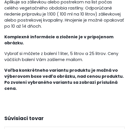
Aplikuje sa zálievkou alebo postrekom na list počas
celého vegetačného obdobia rastliny. Odporúčané
riedenie prípravku je 1:100 ( 100 ml na 10 litrov) zálievkovej
alebo postrekovej kvapaliny. Hnojenie je možné opakovať
po 10 až 14 dňoch.
Komplexné informácie a zloženie je v pripojenom
obrázku.
Vybrať si môžete z balení 1 liter, 5 litrov a 25 litrov. Ceny
väčších balení Vám zašleme mailom.
Voľba konkrétneho variantu produktu je možná vo
výberovom boxe vedľa obrázku, nad cenou produktu.
Po zvolení vybraného variantu sa zobrazí príslušná
cena.
Súvisiaci tovar